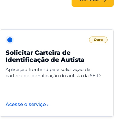
Ouro
Solicitar Carteira de
V
Identificação de Autista
F
Aplicação frontend para solicitação da
V
carteira de identificação do autista da SEID
F
d
d
Acesse o serviço ›
A