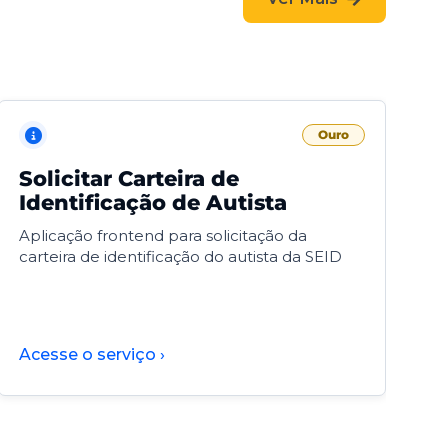
Ouro
Solicitar Carteira de
V
Identificação de Autista
F
Aplicação frontend para solicitação da
V
carteira de identificação do autista da SEID
F
d
d
Acesse o serviço ›
A