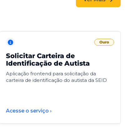
Ouro
Solicitar Carteira de
V
Identificação de Autista
F
Aplicação frontend para solicitação da
V
carteira de identificação do autista da SEID
F
d
d
Acesse o serviço ›
A